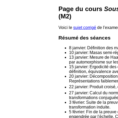
Page du cours
Sous
(M2)
Voici le
sujet corrigé
de l'exame
Résumé des séances
8 janvier: Définition des
10 janvier: Masas semi-ré
13 janvier: Mesure de Haa
par automorphisme sur les
15 janvier: Ergodicité des
définition, équivalence a
20 janvier: Décomposition
Représentations faiblemen
22 janvier: Produit croisé,
27 janvier: Calcul du norm
transformations conjuguées
3 février: Suite de la pre
transformation induite.
5 février: Fin de la preuve
engendrée par l'échelle. 