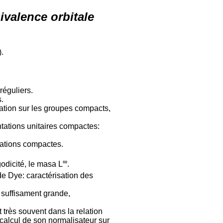
valence orbitale
).
réguliers.
.
ation sur les groupes compacts,
.
ntations unitaires compactes:
tations compactes.
∞
godicité, le masa L
.
de Dye: caractérisation des
t suffisament grande,
t très souvent dans la relation
calcul de son normalisateur sur