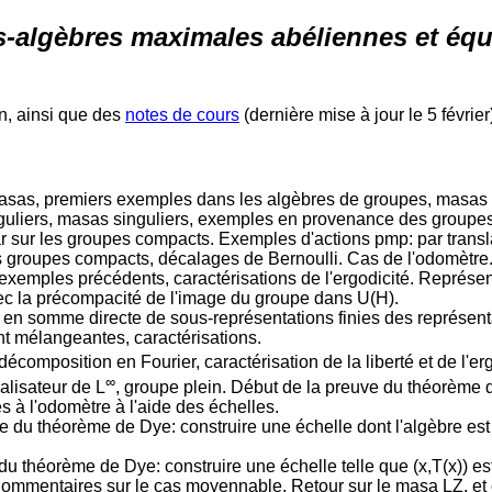
-algèbres maximales abéliennes et équi
n, ainsi que des
notes de cours
(dernière mise à jour le 5 février
 masas, premiers exemples dans les algèbres de groupes, masas 
guliers, masas singuliers, exemples en provenance des groupes
r sur les groupes compacts. Exemples d'actions pmp: par transl
 groupes compacts, décalages de Bernoulli. Cas de l'odomètre
 exemples précédents, caractérisations de l'ergodicité. Représe
vec la précompacité de l'image du groupe dans U(H).
 en somme directe de sous-représentations finies des représen
t mélangeantes, caractérisations.
 décomposition en Fourier, caractérisation de la liberté et de l'er
∞
alisateur de L
, groupe plein. Début de la preuve du théorème 
 à l'odomètre à l'aide des échelles.
uve du théorème de Dye: construire une échelle dont l'algèbre es
 du théorème de Dye: construire une échelle telle que (x,T(x)) es
Commentaires sur le cas moyennable. Retour sur le masa LZ, et 