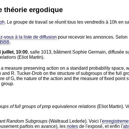
e théorie ergodique
eph
. Le groupe de travail se réunit tous les vendredis à 10h en 
z-vous à la liste de diffusion
pour recevoir les annonces. Selon 
BBB
.
juillet, 10:00
, salle 1013, bâtiment Sophie Germain, diffusée s
elations
(Eliot Martin).
a measure preserving action on a standard probability space, we
 and R. Tucker-Drob on the structure of subgroups of the full gr
ure of G, the nature of the action and the measure of fixed point 
l group.
ups of full groups of pmp equivalence relations
(Eliot Martin). V
iant Random Subgroups
(Waltraud Lederle). Voici l'
enregistreme
eusement parfois en avance), les
notes
de l'exposé, et enfin l'
abs