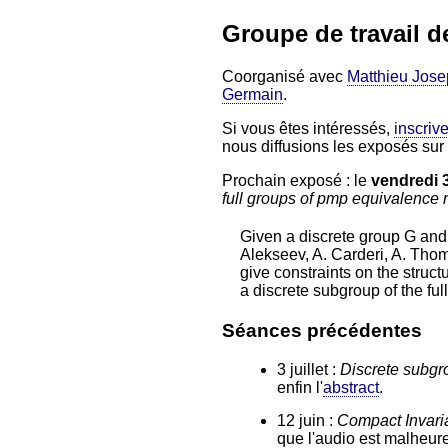
Groupe de travail d
Coorganisé avec
Matthieu Jos
Germain
.
Si vous êtes intéressés,
inscrive
nous diffusions les exposés sur
Prochain exposé : le
vendredi 3 
full groups of pmp equivalence r
Given a discrete group G and 
Alekseev, A. Carderi, A. Thom
give constraints on the struct
a discrete subgroup of the ful
Séances précédentes
3 juillet :
Discrete subgro
enfin l'
abstract
.
12 juin :
Compact Invar
que l'audio est malheur