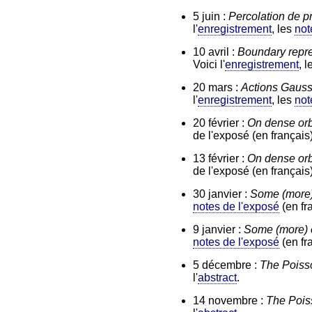
5 juin :
Percolation de p
l'
enregistrement
, les
not
10 avril :
Boundary repre
Voici l'
enregistrement
, 
20 mars :
Actions Gaussi
l'
enregistrement
, les
not
20 février :
On dense orbi
de l'exposé (en français),
13 février :
On dense orbi
de l'exposé (en français),
30 janvier :
Some (more) 
notes de l'exposé
(en fra
9 janvier :
Some (more) e
notes de l'exposé
(en fra
5 décembre :
The Poisso
l'
abstract
.
14 novembre :
The Poiss