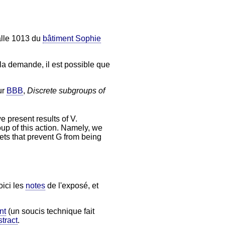
salle 1013 du
bâtiment Sophie
la demande, il est possible que
ur
BBB
,
Discrete subgroups of
 present results of V.
oup of this action. Namely, we
sets that prevent G from being
oici
les
notes
de l'exposé, et
nt
(un soucis technique fait
tract
.