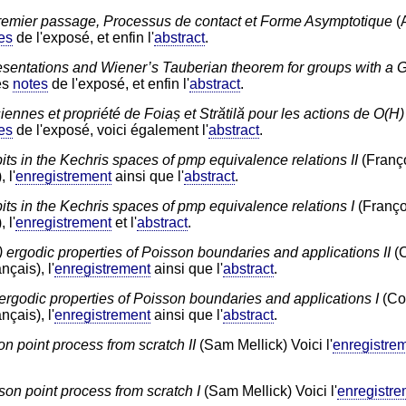
remier passage, Processus de contact et Forme Asymptotique
(A
es
de l'exposé, et enfin l'
abstract
.
sentations and Wiener’s Tauberian theorem for groups with a G
les
notes
de l'exposé, et enfin l'
abstract
.
ennes et propriété de Foiaș et Strătilă pour les actions de O(H)
es
de l'exposé, voici également l'
abstract
.
ts in the Kechris spaces of pmp equivalence relations II
(Franço
 l'
enregistrement
ainsi que l'
abstract
.
ts in the Kechris spaces of pmp equivalence relations I
(Françoi
 l'
enregistrement
et l'
abstract
.
ergodic properties of Poisson boundaries and applications II
(C
nçais), l'
enregistrement
ainsi que l'
abstract
.
rgodic properties of Poisson boundaries and applications I
(Cor
nçais), l'
enregistrement
ainsi que l'
abstract
.
n point process from scratch II
(Sam Mellick) Voici l'
enregistre
on point process from scratch I
(Sam Mellick) Voici l'
enregistre